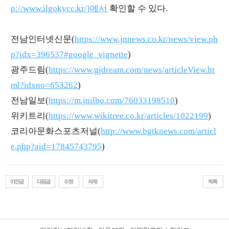
p://www.ilgokycc.kr/)에서
확인할 수 있다.
전남인터넷신문(
https://www.jnnews.co.kr/news/view.ph
p?idx=396537#google_vignette
)
​광주드림(
https://www.gjdream.com/news/articleView.ht
ml?idxno=653262
)
​전남일보(
https://m.jnilbo.com/76033198510
)
​위키트리(
https://www.wikitree.co.kr/articles/1022199
)
​코리아문화스포츠저널(
http://www.bgtknews.com/articl
e.php?aid=17845743795
)